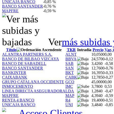
UNICAJA BANCO
-0,85 %
BANCO SANTANDER
-0,76 %
MAPFRE
-0,59 %
Ver
más subidas 
Título
TKR
Intradía
Precio
Var. 
ALANTRA PARTNERS S.A.
ALNT
10,0500
0,00
BANCO DE BILBAO VIZCAYA
BBVA
24,5700
-0,12
BANCO DE SABADELL
SAB
3,4260
-0,58
BANCO SANTANDER
SAN
12,7600
-0,76
BANKINTER
BKT
16,3950
-0,33
CAIXABANK
CABK
12,7850
-0,27
GRUPO CATALANA OCCIDENTE
GCO
45,0000
0,00
INMOCEMENTO
IMC
3,7800
0,53
LINEA DIRECTA ASEGURADORA
LDA
1,2840
-0,47
MAPFRE
MAP
4,3940
-0,59
RENTA 4 BANCO
R4
19,4000
-0,51
UNICAJA BANCO
UNI
3,4840
-0,85
Acceso
Clientes