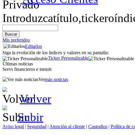
Introduzca
título,
ticker
o
índi
Mis preferidos
Editarlos
Siga la evolución de los índices y valores en su pantalla:
Ticker Personalizable
Últimas noticias
Servs financieros e inmob
Ver
más noticias
Volver
Subir
Aviso legal
|
Seguridad
|
Atención al cliente
|
Custodios
|
Política de c