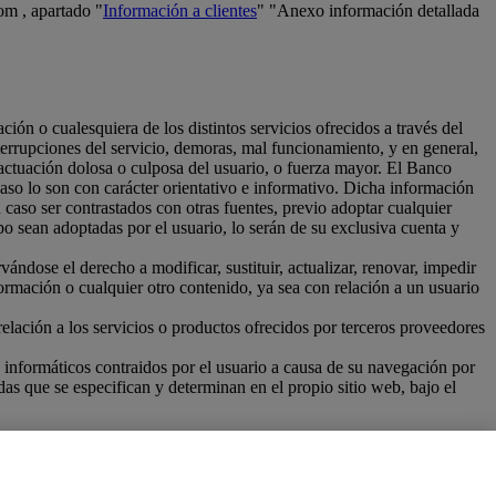
om , apartado "
Información a clientes
" "Anexo información detallada
ión o cualesquiera de los distintos servicios ofrecidos a través del
errupciones del servicio, demoras, mal funcionamiento, y en general,
actuación dolosa o culposa del usuario, o fuerza mayor. El Banco
 caso lo son con carácter orientativo e informativo. Dicha información
caso ser contrastados con otras fuentes, previo adoptar cualquier
po sean adoptadas por el usuario, lo serán de su exclusiva cuenta y
ándose el derecho a modificar, sustituir, actualizar, renovar, impedir
formación o cualquier otro contenido, ya sea con relación a un usuario
elación a los servicios o productos ofrecidos por terceros proveedores
informáticos contraidos por el usuario a causa de su navegación por
as que se especifican y determinan en el propio sitio web, bajo el