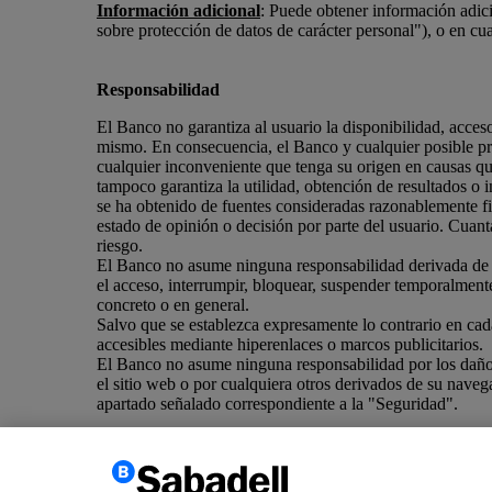
Información adicional
: Puede obtener información adi
sobre protección de datos de carácter personal"), o en cua
Responsabilidad
El Banco no garantiza al usuario la disponibilidad, acceso
mismo. En consecuencia, el Banco y cualquier posible pro
cualquier inconveniente que tenga su origen en causas q
tampoco garantiza la utilidad, obtención de resultados o i
se ha obtenido de fuentes consideradas razonablemente fia
estado de opinión o decisión por parte del usuario. Cuant
riesgo.
El Banco no asume ninguna responsabilidad derivada de la u
el acceso, interrumpir, bloquear, suspender temporalmente
concreto o en general.
Salvo que se establezca expresamente lo contrario en cada
accesibles mediante hiperenlaces o marcos publicitarios.
El Banco no asume ninguna responsabilidad por los daños 
el sitio web o por cualquiera otros derivados de su naveg
apartado señalado correspondiente a la "Seguridad". ​​​​​
Subir
Volver