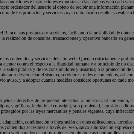
 las condiciones e instrucciones expuestas en las páginas web cada vez 
pio ordenador del usuario al objeto de recibir una información plenam
a uno de los productos y servicios cuya contratación resulte accesible a 
el Banco, sus productos y servicios, facilitando la posibilidad de obtener
r la realización de consultas, transacciones y operativa bancaria en gener
los contenidos y servicios del sitio web. Quedan estrictamente prohibidas 
 atentar contra el respeto a la dignidad humana y a principio de no dis
 de la salud pública y de los consumidores y usuarios; o la protección de
ar, alterar o desconectar el sistema, servidores, redes o contenidos, así c
revio aviso, y a adoptar cuantas medidas considere oportunas en cada mom
sujetos a derechos de propiedad intelectual o industrial. El contenido, 
pos, y gráficos, incluido el copyright, son propiedad, han sido cedidos 
protegidos por las leyes mercantiles y penales vigentes, cuya infracció
n, adaptación, combinación o integración en otras aplicaciones, arreglo
s contenidos accesibles a través del web, salvo autorización expresa del
 propio web para los usuarios, quiénes en ningún caso podrán llevar a c