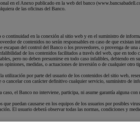
cional en el Anexo publicado en la web del banco (www.bancsabadell.c
lquiera de las oficinas del Banco.
 o continuidad en la conexión al sitio web y en el suministro de informac
veedor de contenidos no serán responsables en caso de que existan int
ue escapan del control del Banco o los proveedores, o provenga de una 
nfalibilidad de los contenidos facilitados a través del web, que en todo
bles, pero no deben presumirse en todo caso infalibles, debiendo en su 
as opiniones, medidas, o actuaciones de inversión o de cualquier otro ti
tilización por parte del usuario de los contenidos del sitio web, reserv
 o cancelar con carácter definitivo cualquier servicio, suministro de in
 caso, el Banco no interviene, participa, ni asume garantía alguna con r
que puedan causarse en los equipos de los usuarios por posibles virus 
ación. El usuario deberá observar todas las normas, condiciones y medid