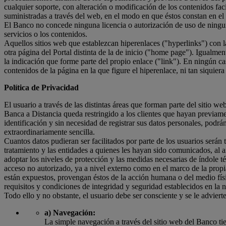
cualquier soporte, con alteración o modificación de los contenidos fac
suministradas a través del web, en el modo en que éstos constan en el 
El Banco no concede ninguna licencia o autorización de uso de ninguna
servicios o los contenidos.
Aquellos sitios web que establezcan hiperenlaces ("hyperlinks") con l
otra página del Portal distinta de la de inicio ("home page"). Igualmen
la indicación que forme parte del propio enlace ("link"). En ningún ca
contenidos de la página en la que figure el hiperenlace, ni tan siquiera
Política de Privacidad
El usuario a través de las distintas áreas que forman parte del sitio we
Banca a Distancia queda restringido a los clientes que hayan previamen
identificación y sin necesidad de registrar sus datos personales, podr
extraordinariamente sencilla.
Cuantos datos pudieran ser facilitados por parte de los usuarios serán
tratamiento y las entidades a quienes les hayan sido comunicados, al 
adoptar los niveles de protección y las medidas necesarias de índole té
acceso no autorizado, ya a nivel externo como en el marco de la propia
están expuestos, provengan éstos de la acción humana o del medio físic
requisitos y condiciones de integridad y seguridad establecidos en l
Todo ello y no obstante, el usuario debe ser consciente y se le advie
a) Navegación:
La simple navegación a través del sitio web del Banco tien