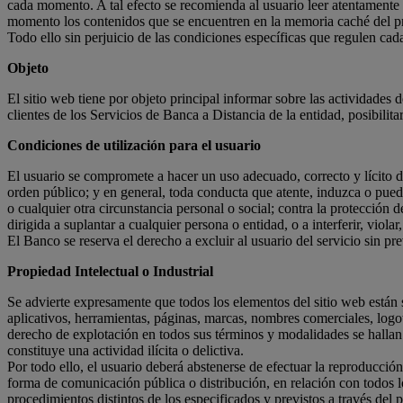
cada momento. A tal efecto se recomienda al usuario leer atentamente
momento los contenidos que se encuentren en la memoria caché del pro
Todo ello sin perjuicio de las condiciones específicas que regulen cad
Objeto
El sitio web tiene por objeto principal informar sobre las actividades d
clientes de los Servicios de Banca a Distancia de la entidad, posibilita
Condiciones de utilización para el usuario
El usuario se compromete a hacer un uso adecuado, correcto y lícito de 
orden público; y en general, toda conducta que atente, induzca o pueda
o cualquier otra circunstancia personal o social; contra la protección
dirigida a suplantar a cualquier persona o entidad, o a interferir, viol
El Banco se reserva el derecho a excluir al usuario del servicio sin p
Propiedad Intelectual o Industrial
Se advierte expresamente que todos los elementos del sitio web están 
aplicativos, herramientas, páginas, marcas, nombres comerciales, logoti
derecho de explotación en todos sus términos y modalidades se hallan 
constituye una actividad ilícita o delictiva.
Por todo ello, el usuario deberá abstenerse de efectuar la reproducció
forma de comunicación pública o distribución, en relación con todos lo
procedimientos distintos de los especificados y previstos a través del