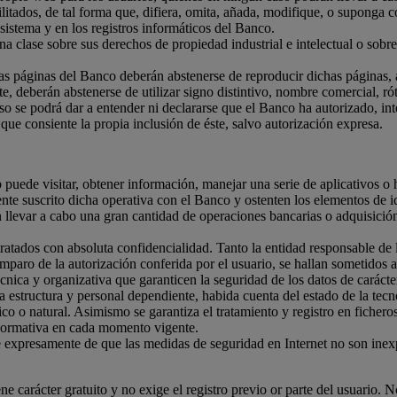
ilitados, de tal forma que, difiera, omita, añada, modifique, o suponga
sistema y en los registros informáticos del Banco.
 clase sobre sus derechos de propiedad industrial e intelectual o sobr
as páginas del Banco deberán abstenerse de reproducir dichas páginas, a
te, deberán abstenerse de utilizar signo distintivo, nombre comercial, ró
so se podrá dar a entender ni declararse que el Banco ha autorizado, in
 que consiente la propia inclusión de éste, salvo autorización expresa.
b puede visitar, obtener información, manejar una serie de aplicativos o 
te suscrito dicha operativa con el Banco y ostenten los elementos de ide
án llevar a cabo una gran cantidad de operaciones bancarias o adquisició
 tratados con absoluta confidencialidad. Tanto la entidad responsable de
amparo de la autorización conferida por el usuario, se hallan sometidos
cnica y organizativa que garanticen la seguridad de los datos de carácter
 estructura y personal dependiente, habida cuenta del estado de la tecn
o o natural. Asimismo se garantiza el tratamiento y registro en fichero
a normativa en cada momento vigente.
rte expresamente de que las medidas de seguridad en Internet no son ine
e carácter gratuito y no exige el registro previo or parte del usuario. N