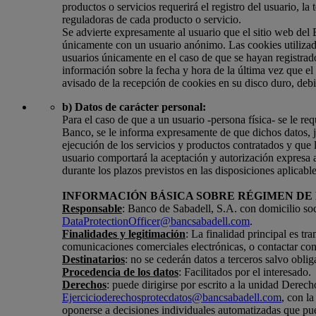
productos o servicios requerirá el registro del usuario, l
reguladoras de cada producto o servicio.
Se advierte expresamente al usuario que el sitio web del
únicamente con un usuario anónimo. Las cookies utilizada
usuarios únicamente en el caso de que se hayan registrado
información sobre la fecha y hora de la última vez que el
avisado de la recepción de cookies en su disco duro, debi
b) Datos de carácter personal:
Para el caso de que a un usuario -persona física- se le requ
Banco, se le informa expresamente de que dichos datos, ju
ejecución de los servicios y productos contratados y que l
usuario comportará la aceptación y autorización expresa a
durante los plazos previstos en las disposiciones aplicable
INFORMACIÓN BÁSICA SOBRE RÉGIMEN DE
Responsable
: Banco de Sabadell, S.A. con domicilio so
DataProtectionOfficer@bancsabadell.com
.
Finalidades y legitimación
: La finalidad principal es tr
comunicaciones comerciales electrónicas, o contactar con u
Destinatarios
: no se cederán datos a terceros salvo obli
Procedencia de los datos
: Facilitados por el interesado.
Derechos
: puede dirigirse por escrito a la unidad Derech
Ejercicioderechosprotecdatos@bancsabadell.com
, con la
oponerse a decisiones individuales automatizadas que pue