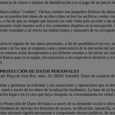
a tenencia de claves o tarjetas de identificación y/o el pago de un precio
 Banco utiliza "cookies". Dichas cookies son pequeños ficheros de datos
s no pueden leer datos de su disco duro ni leer los archivos cookie cr
, a fin de que no tengan que hacerlo en cada visita para acceder a las á
 usuario visitó nuestro web y los contenidos elegidos en la navegación. 
endo consultar a tal efecto las instrucciones y manuales de su navegado
iera el registro de sus datos personales, a fin de posibilitar el acceso, u
nto con los que se originen como consecuencia de la ejecución del servic
os mismos serán incorporados a los ficheros creados a tal efecto en cada
l Banco para la recogida, incorporación a los respectivos ficheros y el
s.
 PROTECCIÓN DE DATOS PERSONALES
cial: Plaça de Sant Roc, núm. 20, 08201 Sabadell. Datos de contacto d
amitar y gestionar su solicitud, y las actuaciones y operaciones que se 
sted a través de los datos de localización facilitados. La base de su leg
gación legal o en el caso que haya otorgado su consentimiento en virtud
os Protección de Datos del banco a través de su domicilio social u oficin
 finalidad de ejercitar los derechos de acceso, rectificación, oposición, s
dan afectarle significativamente o comportarle efectos jurídicos, de a