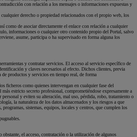
 contradicción con relación a los mensajes o informaciones expuestas y
e cualquier derecho o propiedad relacionados con el propio web, los
sí como de asociar directamente el enlace con relación a cualquier
tulo, informaciones o cualquier otro contenido propio del Portal, salvo
terviene, asume, participa o ha supervisado en forma alguna los
herramientas y contratar servicios. El acceso al servicio específico de
ntificación y claves necesarios al efecto. Dichos clientes, previa
n de productos y servicios en tiempo real, de forma
 los ficheros como quienes intervengan en cualquier fase del
 al más estricto secreto profesional, comprometiéndose expresamente a
 personal y eviten su alteración, mal uso, pérdida, robo, tratamiento o
ología, la naturaleza de los datos almacenados y los riesgos a que
s, programas, sistemas, equipos, locales y centros, que cumplen los
xpugnables.
o obstante, el acceso, contratación o la utilización de algunos