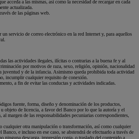
que acceda a las mismas, así como la necesidad de recargar en cada
ente actualizada.
través de las páginas web.
 un servicio de correo electrónico en la red Internet y, para aquellos
al.
las actividades ilegales, ilícitas o contrarias a la buena fe y al
criminación por motivos de raza, sexo, religión, opinión, nacionalidad
 la juventud y de la infancia. Asimismo queda prohibida toda actividad
omo, incumplir cualquier requisito de conexión.
ento, a fin de evitar las conductas y actividades indicadas.
códigos fuente, forma, diseño y denominación de los productos,
u objeto de licencia, a favor del Banco por lo que la autoría y el
n, al margen de las responsabilidades pecuniarias correspondientes,
s o cualquier otra manipulación o transformación, así como cualquier
 Banco, e incluso en ese caso, se abstendrá de efectuarlo a través de
abo ninguna descarga, impresión copia, o traslado del contenido a