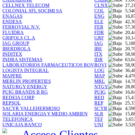
CELLNEX TELECOM
CLNX
27,2
COLONIAL SFL SOCIMI SA
COL
5,54
ENAGAS
ENG
16,8
ENDESA
ELE
42,3
FERROVIAL N.V.
FER
57,3
FLUIDRA
FDR
20,4
GRIFOLS CL.A
GRF
10,1
IAG GROUP
IAG
5,18
IBERDROLA
IBE
20,7
INDITEX
ITX
58,9
INDRA SISTEMAS
IDR
63,0
LABORATORIOS FARMACEUTICOS ROV
ROVI
58,9
LOGISTA INTEGRAL
LOG
36,4
MAPFRE
MAP
4,47
MERLIN PROPERTIES
MRL
14,7
NATURGY ENERGY
NTGY
28,8
PUIG BRANDS B RG
PUIG
16,8
REDEIA CORP
RED
15,4
REPSOL
REP
25,3
SACYR VALLEHERMOSO
SCYR
4,59
SOLARIA ENERGIA Y MEDIO AMBIEN
SLR
15,8
TELEFONICA
TEF
3,65
UNICAJA BANCO
UNI
3,52
Acceso
Clientes