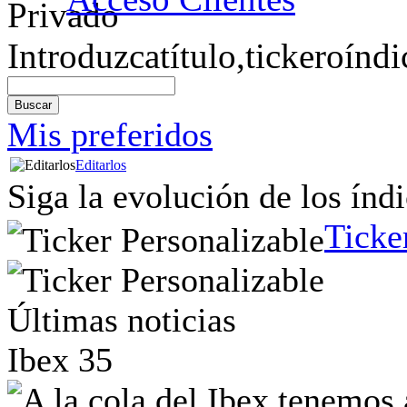
Introduzca
título,
ticker
o
índi
Mis preferidos
Editarlos
Siga la evolución de los índi
Ticke
Últimas noticias
Ibex 35