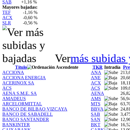
SAB
+1,16 %
Mayores bajadas:
TEF
-1,16 %
ACX
-0,60 %
SLR
-0,56 %
Ver
más subidas 
Título
TKR
Intradía
Pre
ACCIONA
ANA
213,
ACCIONA ENERGIA
ANE
20,6
ACERINOX SA
ACX
18,1
ACS
ACS
109,
AENA S.M.E. SA
AENA
26,8
AMADEUS
AMS
56,9
ARCELORMITTAL
MTS
63,7
BANCO DE BILBAO VIZCAYA
BBVA
24,8
BANCO DE SABADELL
SAB
3,47
BANCO SANTANDER
SAN
12,9
BANKINTER
BKT
16,5
CAIXABANK
CABK
13,0