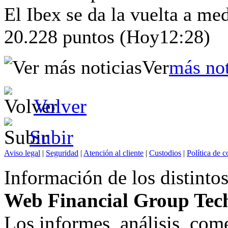
El Ibex se da la vuelta a me
20.228 puntos
(Hoy
12:28)
Ver
más not
Volver
Subir
Aviso legal
|
Seguridad
|
Atención al cliente
|
Custodios
|
Política de c
Información de los distintos
Web Financial Group Tech
Los informes, análisis, co