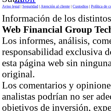
Aviso legal
|
Seguridad
|
Atención al cliente
|
Custodios
|
Política de c
Información de los distintos
Web Financial Group Tech
Los informes, análisis, co
responsabilidad exclusiva d
esta página web sin ninguna
original.
Los comentarios y opiniones
analistas podrían no ser ad
objetivos de inversión, exp