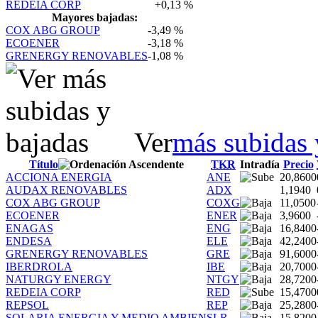
REDEIA CORP
+0,13 %
Mayores bajadas:
COX ABG GROUP
-3,49 %
ECOENER
-3,18 %
GRENERGY RENOVABLES
-1,08 %
Ver
más subidas 
Título
TKR
Intradía
Precio
ACCIONA ENERGIA
ANE
20,8600
AUDAX RENOVABLES
ADX
1,1940
COX ABG GROUP
COXG
11,0500
ECOENER
ENER
3,9600
ENAGAS
ENG
16,8400
ENDESA
ELE
42,2400
GRENERGY RENOVABLES
GRE
91,6000
IBERDROLA
IBE
20,7000
NATURGY ENERGY
NTGY
28,7200
REDEIA CORP
RED
15,4700
REPSOL
REP
25,2800
SOLARIA ENERGIA Y MEDIO AMBIEN
SLR
15,8200