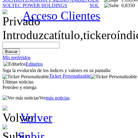
SOLTEC POWER HOLDINGS
SOL
0,8350
Acceso
Clientes
Introduzca
título,
ticker
o
índi
Mis preferidos
Editarlos
Siga la evolución de los índices y valores en su pantalla:
Ticker Personalizable
Últimas noticias
Petroleo y energa
Ver
más noticias
Volver
Subir